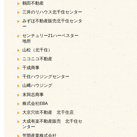
鶴田不動産
三井のリハウス北千住センター
みずほ不動産販売北千住センタ
ー
センチュリー21ハーベスター
地所
山松（北千住）
ニコニコ不動産
千成商事
千住ハウジングセンター
山﨑ハウジング
末與志商事
株式会社EBA
大京穴吹不動産 北千住店
大成有楽不動産販売 北千住セ
ンター
笠間産業株式会社