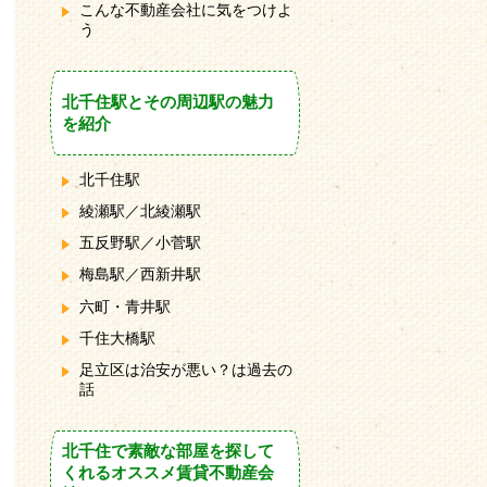
こんな不動産会社に気をつけよ
う
北千住駅とその周辺駅の魅力
を紹介
北千住駅
綾瀬駅／北綾瀬駅
五反野駅／小菅駅
梅島駅／西新井駅
六町・青井駅
千住大橋駅
足立区は治安が悪い？は過去の
話
北千住で素敵な部屋を探して
くれるオススメ賃貸不動産会