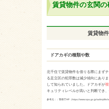
賃貸物件の玄関の
賃貸物
ドアカギの種類や数
北千住で賃貸物件を借りる際にまずチ
る足立区の犯罪数は減少傾向にありま
して知られていました。ドアカギが
複
キュリティレベルが高いと判断でき、
参考元：：警察庁HP（https://www.npa.go.jp/safetylife/sei