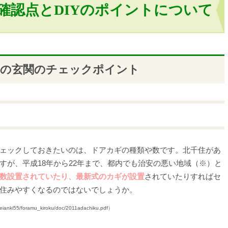
確認点とDIYのポイントについて
件の玄関のチェックポイント
ェックしておきたいのは、ドアカギの種類や数です。北千住があ
すが、平成18年から22年まで、都内でも治安の悪い地域（※）と
数設置されていたり、最新式のカギが設置
されていたりすればセ
住みやすくなるのではないでしょうか。
anki55/foramu_kiroku/doc/2011adachiku.pdf）