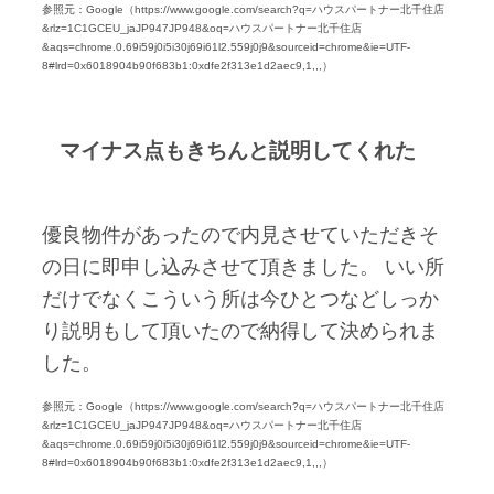
参照元：Google（https://www.google.com/search?q=ハウスパートナー北千住店
&rlz=1C1GCEU_jaJP947JP948&oq=ハウスパートナー北千住店
&aqs=chrome.0.69i59j0i5i30j69i61l2.559j0j9&sourceid=chrome&ie=UTF-
8#lrd=0x6018904b90f683b1:0xdfe2f313e1d2aec9,1,,,）
マイナス点もきちんと説明してくれた
優良物件があったので内見させていただきそ
の日に即申し込みさせて頂きました。 いい所
だけでなくこういう所は今ひとつなどしっか
り説明もして頂いたので納得して決められま
した。
参照元：Google（https://www.google.com/search?q=ハウスパートナー北千住店
&rlz=1C1GCEU_jaJP947JP948&oq=ハウスパートナー北千住店
&aqs=chrome.0.69i59j0i5i30j69i61l2.559j0j9&sourceid=chrome&ie=UTF-
8#lrd=0x6018904b90f683b1:0xdfe2f313e1d2aec9,1,,,）