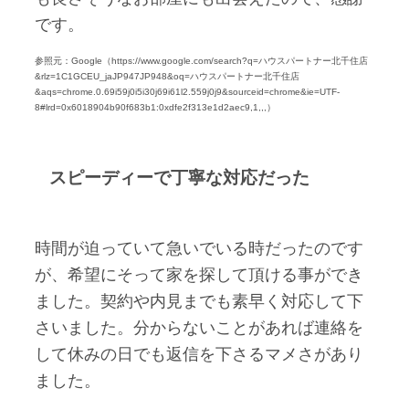
です。
参照元：Google（https://www.google.com/search?q=ハウスパートナー北千住店
&rlz=1C1GCEU_jaJP947JP948&oq=ハウスパートナー北千住店
&aqs=chrome.0.69i59j0i5i30j69i61l2.559j0j9&sourceid=chrome&ie=UTF-
8#lrd=0x6018904b90f683b1:0xdfe2f313e1d2aec9,1,,,）
スピーディーで丁寧な対応だった
時間が迫っていて急いでいる時だったのです
が、希望にそって家を探して頂ける事ができ
ました。契約や内見までも素早く対応して下
さいました。分からないことがあれば連絡を
して休みの日でも返信を下さるマメさがあり
ました。