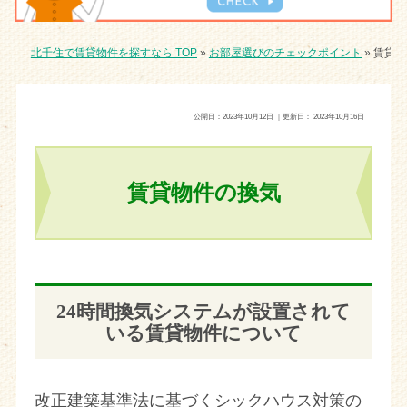
北千住で賃貸物件を探すなら TOP
»
お部屋選びのチェックポイント
»
賃貸物
公開日：
2023年10月12日
｜更新日：
2023年10月16日
賃貸物件の換気
24時間換気システムが設置されて
いる賃貸物件について
改正建築基準法に基づくシックハウス対策の