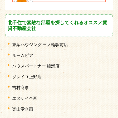
北千住で素敵な部屋を探してくれるオススメ賃
貸不動産会社
東葉ハウジング 三ノ輪駅前店
ルームピア
ハウスパートナー 綾瀬店
ソレイユ上野店
吉村商事
エヌケイ企画
楽山堂企画