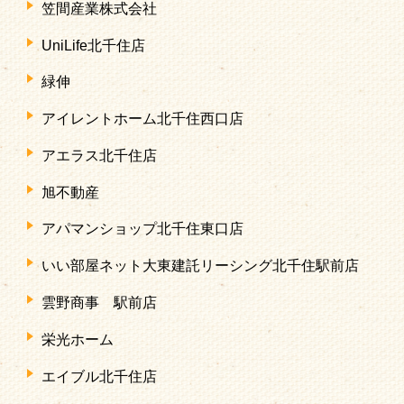
笠間産業株式会社
UniLife北千住店
緑伸
アイレントホーム北千住西口店
アエラス北千住店
旭不動産
アパマンショップ北千住東口店
いい部屋ネット大東建託リーシング北千住駅前店
雲野商事 駅前店
栄光ホーム
エイブル北千住店