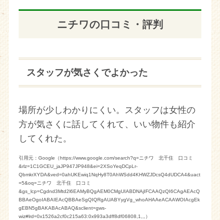
ニチワの口コミ・評判
スタッフが気さくでよかった
場所が少しわかりにくい。スタッフは女性の
方が気さくに話してくれて、いい物件も紹介
してくれた。
引用元：Google（https://www.google.com/search?q=ニチワ 北千住 口コミ
&rlz=1C1GCEU_jaJP947JP948&ei=2XSoYeqDCpLr-
QbmkrXYDA&ved=0ahUKEwiq1NqHy8T0AhWSdd4KHWZJDcsQ4dUDCA4&uact
=5&oq=ニチワ 北千住 口コミ
&gs_lcp=Cgdnd3Mtd2l6EAMyBQgAEM0CMgUIABDNAjIFCAAQzQI6CAgAEAcQ
BBAeOgoIABAIEAcQBBAeSgQIQRgAUABYygVg_whoAHAAeACAAWOIAcgEk
gEBN5gBAKABAcABAQ&sclient=gws-
wiz#lrd=0x1526a2cf0c215a63:0x993a3dff8df06808,1,,,）